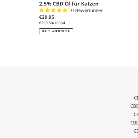
2,5% CBD Öl für Katzen
10 Bewertungen
Normaler
€29,95
pro
€299,50
/
100ml
Preis
Einzelpreis
BALD WIEDER DA
C
CBD
C
CBD
C