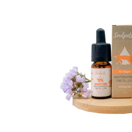
2,5%
CBD
Öl
für
Katzen