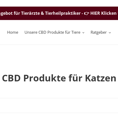
gebot für Tierärzte & Tierheilpraktiker - 👉 HIER Klicken
Home
Unsere CBD Produkte für Tiere
Ratgeber
K
CBD Produkte für Katzen
a
t
e